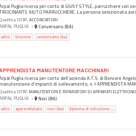
Arpal Puglia ricerca per conto di GIUSY STYLE, parrucchiere con se
TIROCINANTE AIUTO PARRUCCHIERE. La persona selezionata avrà l'
Qualifica ISTAT:
ACCONCIATORI
ARPAL PUGLIA
-
Conversano (BA)
altro
tirocinio
conversano (ba)
APPRENDISTA MANUTENTORE MACCHINARI
Arpal Puglia ricerca per conto dell'azienda A.T.S. di Boncore Angel
manutenzione d'impianti di sollevamento, n.1 APPRENDISTA MA
Qualifica ISTAT:
MANUTENTORI E RIPARATORI DI APPARATI ELETTRONICI
ARPAL PUGLIA
-
Noci (BA)
altro
apprendistato
noci (ba)
diploma di istruzione secondaria superiore che permette l'accesso all'universita'