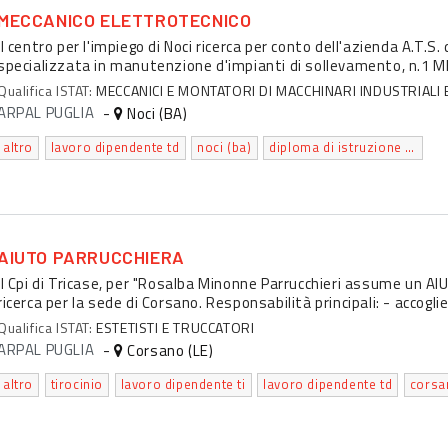
MECCANICO ELETTROTECNICO
Il centro per l'impiego di Noci ricerca per conto dell'azienda A.T.S
specializzata in manutenzione d'impianti di sollevamento, n.1
Qualifica ISTAT:
MECCANICI E MONTATORI DI MACCHINARI INDUSTRIALI 
ARPAL PUGLIA
-
Noci (BA)
altro
lavoro dipendente td
noci (ba)
diploma di istruzione secondaria superiore che permette l'accesso all'universita'
AIUTO PARRUCCHIERA
Il Cpi di Tricase, per "Rosalba Minonne Parrucchieri assume un A
ricerca per la sede di Corsano. Responsabilità principali: - accoglie
Qualifica ISTAT:
ESTETISTI E TRUCCATORI
ARPAL PUGLIA
-
Corsano (LE)
altro
tirocinio
lavoro dipendente ti
lavoro dipendente td
corsan