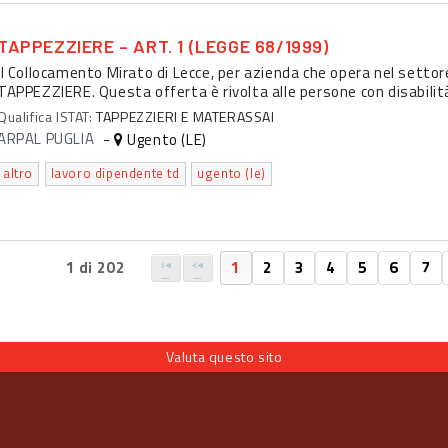
TAPPEZZIERE – ART. 1 (LEGGE 68/1999)
Il Collocamento Mirato di Lecce, per azienda che opera nel settor
TAPPEZZIERE. Questa offerta è rivolta alle persone con disabilità
Qualifica ISTAT:
TAPPEZZIERI E MATERASSAI
ARPAL PUGLIA
-
Ugento (LE)
altro
lavoro dipendente td
ugento (le)
1 di 202
1
2
3
4
5
6
7
Valuta questo sito