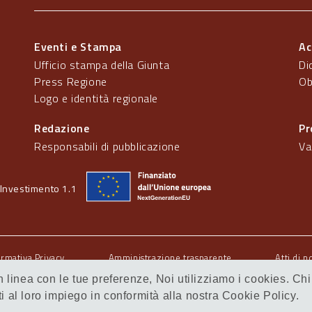
Eventi e Stampa
Ac
Ufficio stampa della Giunta
Di
Press Regione
Ob
Logo e identità regionale
Redazione
Pr
Responsabili di pubblicazione
Va
Investimento 1.1
ormativa Privacy
Amministrazione trasparente
Atti di n
 in linea con le tue preferenze, Noi utilizziamo i cookies.
al loro impiego in conformità alla nostra Cookie Policy.