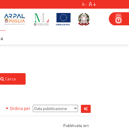
A
A
za
Cerca
Ordina per
Pubblicata
ieri