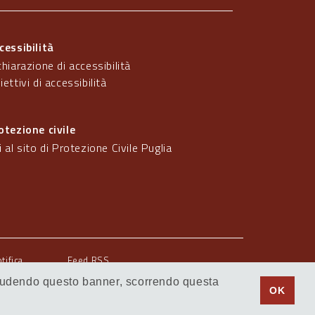
cessibilità
chiarazione di accessibilità
iettivi di accessibilità
otezione civile
i al sito di Protezione Civile Puglia
otifica
Feed RSS
 Chiudendo questo banner, scorrendo questa
© Regione Puglia
OK