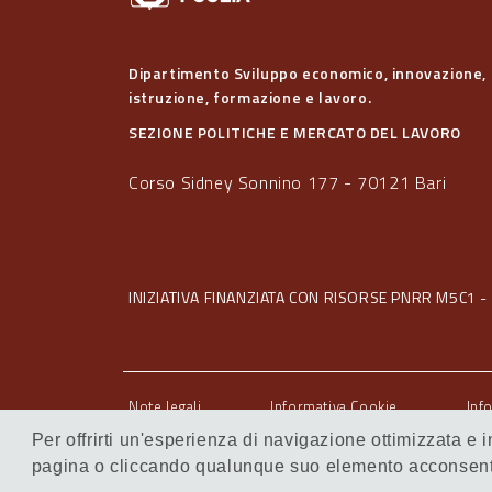
Dipartimento Sviluppo economico, innovazione,
istruzione, formazione e lavoro.
SEZIONE POLITICHE E MERCATO DEL LAVORO
Corso Sidney Sonnino 177 - 70121 Bari
INIZIATIVA FINANZIATA CON RISORSE PNRR M5C1 - 
Note legali
Informativa Cookie
Inf
Servizi Intranet
Per offrirti un'esperienza di navigazione ottimizzata e
pagina o cliccando qualunque suo elemento acconsenti 