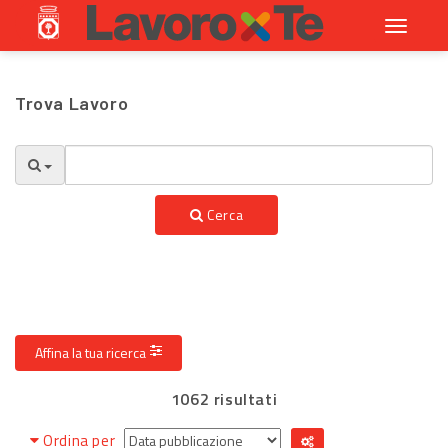
Toggle
navigati
Trova Lavoro
Cerca
Affina la tua ricerca
1062 risultati
Ordina per