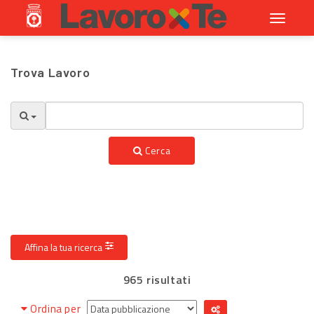
Toggle
navigati
Trova Lavoro
Cerca
Affina la tua ricerca
965 risultati
Ordina per