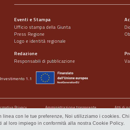
Eventi e Stampa
Ac
Ufficio stampa della Giunta
Di
Press Regione
Ob
Logo e identità regionale
Redazione
Pr
Responsabili di pubblicazione
Va
Investimento 1.1
ormativa Privacy
Amministrazione trasparente
Atti di n
 in linea con le tue preferenze, Noi utilizziamo i cookies.
al loro impiego in conformità alla nostra Cookie Policy.