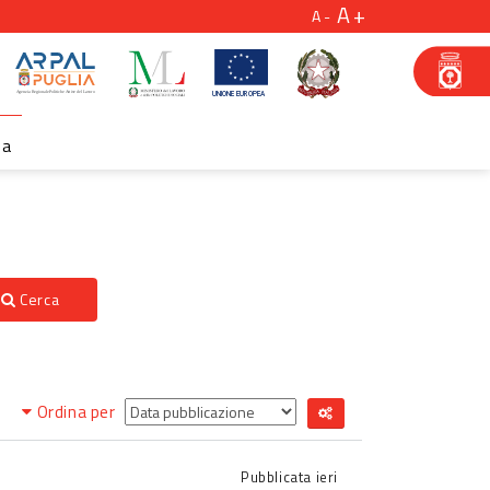
A
A
za
Cerca
Ordina per
Pubblicata
ieri