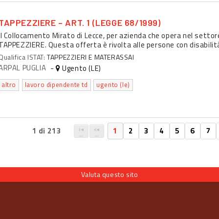
TAPPEZZIERE – ART. 1 (LEGGE 68/1999)
Il Collocamento Mirato di Lecce, per azienda che opera nel settor
TAPPEZZIERE. Questa offerta è rivolta alle persone con disabilità
Qualifica ISTAT:
TAPPEZZIERI E MATERASSAI
ARPAL PUGLIA
-
Ugento (LE)
altro
lavoro dipendente td
ugento (le)
1 di 213
1
2
3
4
5
6
7
Valuta questo sito