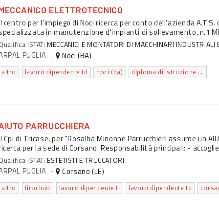
MECCANICO ELETTROTECNICO
Il centro per l'impiego di Noci ricerca per conto dell'azienda A.T.S
specializzata in manutenzione d'impianti di sollevamento, n.1
Qualifica ISTAT:
MECCANICI E MONTATORI DI MACCHINARI INDUSTRIALI 
ARPAL PUGLIA
-
Noci (BA)
altro
lavoro dipendente td
noci (ba)
diploma di istruzione secondaria superiore che permette l'accesso all'universita'
AIUTO PARRUCCHIERA
Il Cpi di Tricase, per "Rosalba Minonne Parrucchieri assume un A
ricerca per la sede di Corsano. Responsabilità principali: - accoglie
Qualifica ISTAT:
ESTETISTI E TRUCCATORI
ARPAL PUGLIA
-
Corsano (LE)
altro
tirocinio
lavoro dipendente ti
lavoro dipendente td
corsan