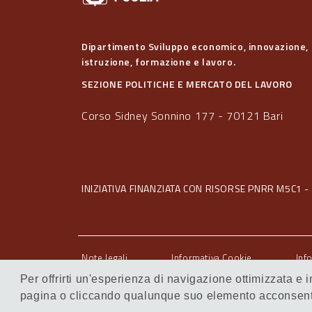
Dipartimento Sviluppo economico, innovazione,
istruzione, formazione e lavoro.
SEZIONE POLITICHE E MERCATO DEL LAVORO
Corso Sidney Sonnino 177 - 70121 Bari
INIZIATIVA FINANZIATA CON RISORSE PNRR M5C1 - 
Note legali
Informativa Cookie
Inf
Servizi Intranet
Per offrirti un'esperienza di navigazione ottimizzata e
pagina o cliccando qualunque suo elemento acconsenti 