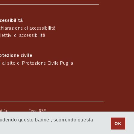
cessibilità
chiarazione di accessibilità
iettivi di accessibilità
otezione civile
i al sito di Protezione Civile Puglia
otifica
Feed RSS
 Chiudendo questo banner, scorrendo questa
© Regione Puglia
OK