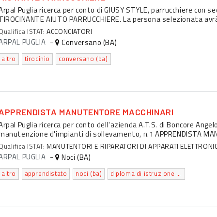
Arpal Puglia ricerca per conto di GIUSY STYLE, parrucchiere con se
TIROCINANTE AIUTO PARRUCCHIERE. La persona selezionata avrà l'
Qualifica ISTAT:
ACCONCIATORI
ARPAL PUGLIA
-
Conversano (BA)
altro
tirocinio
conversano (ba)
APPRENDISTA MANUTENTORE MACCHINARI
Arpal Puglia ricerca per conto dell'azienda A.T.S. di Boncore Angel
manutenzione d'impianti di sollevamento, n.1 APPRENDISTA MA
Qualifica ISTAT:
MANUTENTORI E RIPARATORI DI APPARATI ELETTRONICI
ARPAL PUGLIA
-
Noci (BA)
altro
apprendistato
noci (ba)
diploma di istruzione secondaria superiore che permette l'accesso all'universita'