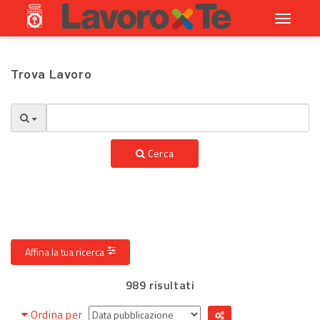
Toggle
navigati
Trova Lavoro
Cerca
Affina la tua ricerca
989 risultati
Ordina per