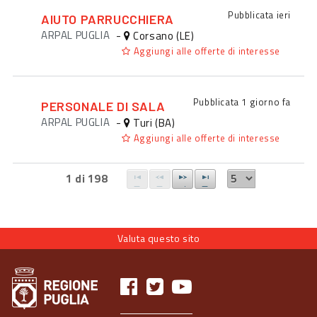
Pubblicata
ieri
AIUTO PARRUCCHIERA
ARPAL PUGLIA
-
Corsano (LE)
Aggiungi alle offerte di interesse
Pubblicata
1 giorno fa
PERSONALE DI SALA
ARPAL PUGLIA
-
Turi (BA)
Aggiungi alle offerte di interesse
1 di 198
Valuta questo sito