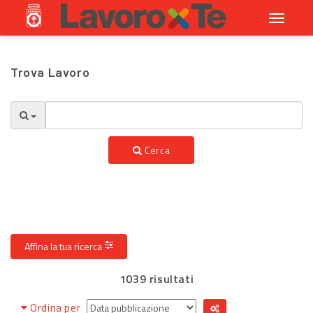
Toggle
navigati
Trova Lavoro
Cerca
Affina la tua ricerca
1039 risultati
Ordina per