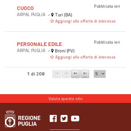
Pubblicata
ieri
CUOCO
ARPAL PUGLIA
-
Turi (BA)
Aggiungi alle offerte di interesse
Pubblicata
ieri
PERSONALE EDILE
ARPAL PUGLIA
-
Broni (PV)
Aggiungi alle offerte di interesse
1 di 208
Valuta questo sito