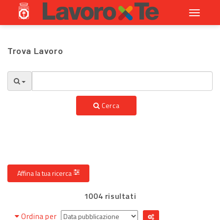
Toggle
navigati
Trova Lavoro
Cerca
Affina la tua ricerca
1004 risultati
Ordina per