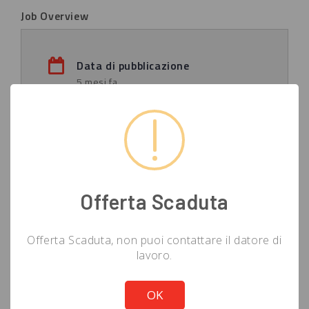
Job Overview
Data di pubblicazione
5 mesi fa
Scade il
( 18-04-2026 )
Fonte annuncio
Offerta Scaduta
ALTRO
Luogo di lavoro
Offerta Scaduta, non puoi contattare il datore di
Italia (UE)
lavoro.
Not valid!
!
OK