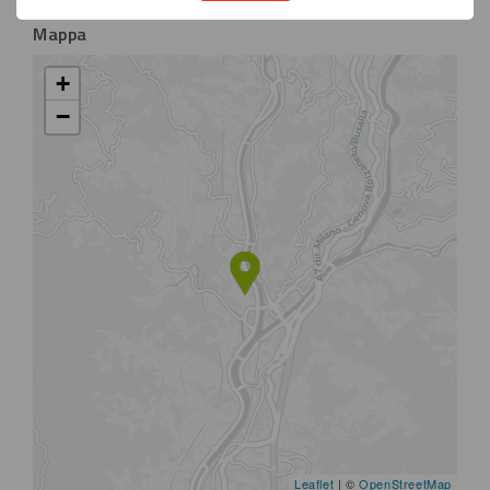
Mappa
+
−
Leaflet
| ©
OpenStreetMap