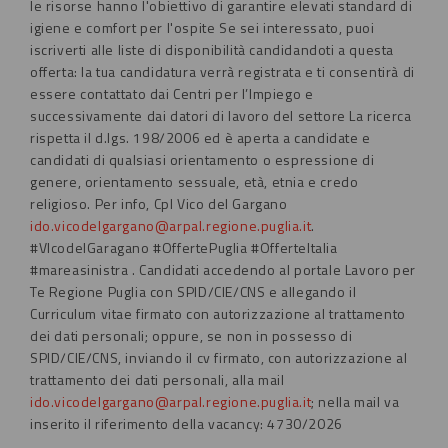
le risorse hanno l'obiettivo di garantire elevati standard di
igiene e comfort per l'ospite
Se sei interessato, puoi
iscriverti alle liste di disponibilità candidandoti a questa
offerta: la tua candidatura verrà registrata e ti consentirà di
essere contattato dai Centri per l’Impiego e
successivamente dai datori di lavoro del settore
La ricerca
rispetta il d.lgs. 198/2006 ed è aperta a candidate e
candidati di qualsiasi
orientamento o espressione di
genere, orientamento sessuale, età, etnia e credo
religioso.
Per info, CpI Vico del Gargano
ido.vicodelgargano@arpal.regione.puglia.it
.
#VIcodelGaragano #OffertePuglia #OfferteItalia
#mareasinistra
. Candidati accedendo al portale Lavoro per
Te Regione Puglia con SPID/CIE/CNS e allegando il
Curriculum vitae firmato con autorizzazione al trattamento
dei dati personali; oppure, se non in possesso di
SPID/CIE/CNS, inviando il cv firmato, con autorizzazione al
trattamento dei dati personali, alla mail
ido.vicodelgargano@arpal.regione.puglia.it
; nella mail va
inserito il riferimento della vacancy: 4730/2026