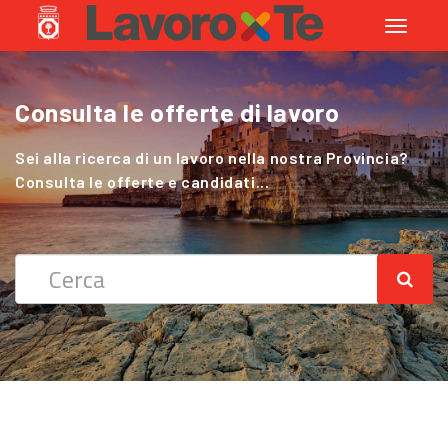
Toggle
navigati
Consulta le offerte di lavoro
Cerchi Lavoro nel Settore Agricolo
?
Sei alla ricerca di un lavoro nella nostra Provincia?
Consulta le offerte e candidati...
Sei alla ricerca di un lavoro nella nostra Provincia?
Consulta le offerte e candidati...