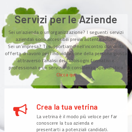
Servizi per le Aziende
Sei un’azienda o un’organizzazione? I seguenti servizi
aziendali sono accessibili previa autenticazione
Sei un’impresa? Ti supportiamo nell’incontro domanda
offerta di lavoro per l’individuazione della persona giusta
attraverso l’analisi dei fabbisogni formativi e
professionali e un servizio di consulenza specialistica
Clicca qui
Crea la tua vetrina
La vetrina è il modo più veloce per far
conoscere la tua azienda e
presentarti a potenziali candidati.