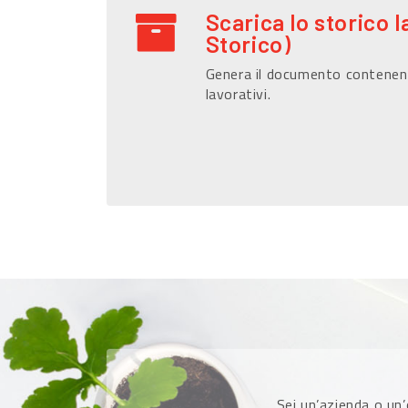
Scarica lo storico l
Storico)
Genera il documento contenen
lavorativi.
Sei un’azienda o un’