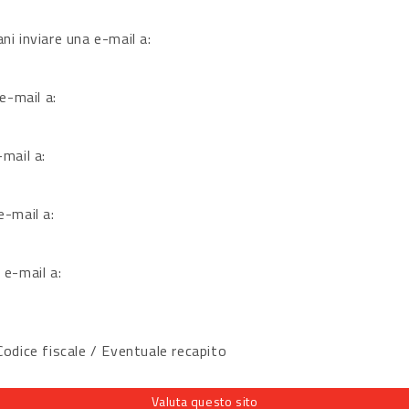
ni inviare una e-mail a:
 e-mail a:
-mail a:
e-mail a:
 e-mail a:
dice fiscale / Eventuale recapito
Valuta questo sito