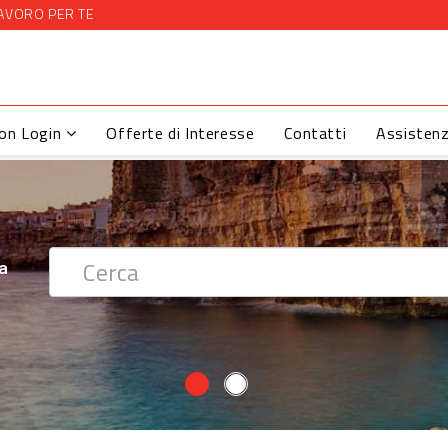
AVORO PER TE
con Login
Offerte di Interesse
Contatti
Assisten
 ?
ra
ra