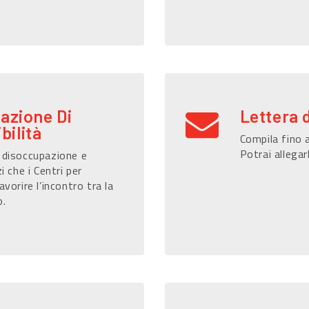
razione Di
Lettera 
bilità
Compila fino a
Potrai allegar
i disoccupazione e
i che i Centri per
avorire l’incontro tra la
o.