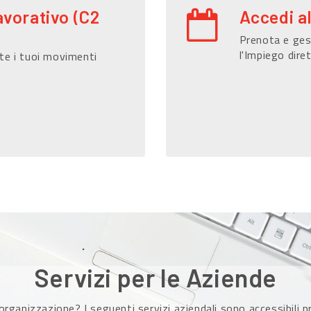
avorativo (C2
Accedi a
Prenota e gest
l'Impiego dire
te i tuoi movimenti
Servizi per le Aziende
organizzazione? I seguenti servizi aziendali sono accessibili 