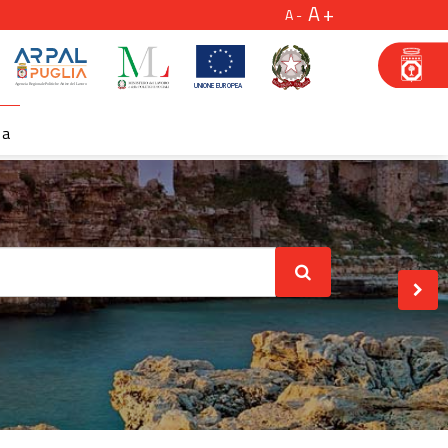
A
A
za