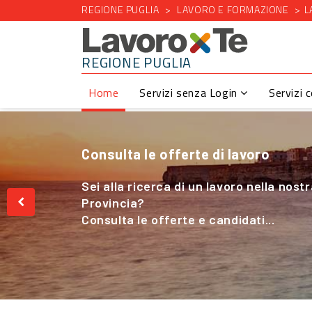
REGIONE PUGLIA
LAVORO E FORMAZIONE
L
REGIONE PUGLIA
Home
Servizi senza Login
Servizi 
Consulta le offerte di lavoro
Cerchi Lavoro nel Settore Agricolo
Sei alla ricerca di un lavoro nella nost
Sei alla ricerca di un lavoro nella nost
Provincia?
Provincia?
Consulta le offerte e candidati...
Consulta le offerte e candidati...