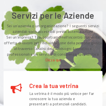
Servizi per le Aziende
Sei un’azienda o un’organizzazione? I seguenti servizi
aziendali sono accessibili previa autenticazione
Sei un’impresa? Ti supportiamo nell’incontro domanda
offerta di lavoro per l’individuazione della persona giusta
attraverso l’analisi dei fabbisogni formativi e
professionali e un servizio di consulenza specialistica
Clicca qui
Crea la tua vetrina
La vetrina è il modo più veloce per far
conoscere la tua azienda e
presentarti a potenziali candidati.