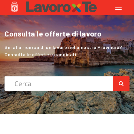
Toggle
navigati
Consulta le offerte di lavoro
Cerchi Lavoro nel Settore Agricolo
?
Sei alla ricerca di un lavoro nella nostra Provincia?
Consulta le offerte e candidati...
Sei alla ricerca di un lavoro nella nostra Provincia?
Consulta le offerte e candidati...