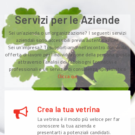
Servizi per le Aziende
Sei un’azienda o un’organizzazione? I seguenti servizi
aziendali sono accessibili previa autenticazione
Sei un’impresa? Ti supportiamo nell’incontro domanda
offerta di lavoro per l’individuazione della persona giusta
attraverso l’analisi dei fabbisogni formativi e
professionali e un servizio di consulenza specialistica
Clicca qui
Crea la tua vetrina
La vetrina è il modo più veloce per far
conoscere la tua azienda e
presentarti a potenziali candidati.