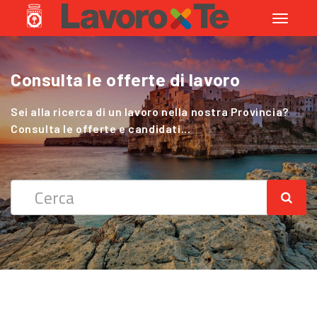
Toggle
navigati
Consulta le offerte di lavoro
Cerchi Lavoro nel Settore Agricolo
?
Sei alla ricerca di un lavoro nella nostra Provincia?
Consulta le offerte e candidati...
Sei alla ricerca di un lavoro nella nostra Provincia?
Consulta le offerte e candidati...