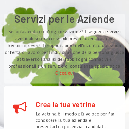
Servizi per le Aziende
Sei un’azienda o un’organizzazione? I seguenti servizi
aziendali sono accessibili previa autenticazione
Sei un’impresa? Ti supportiamo nell’incontro domanda
offerta di lavoro per l’individuazione della persona giusta
attraverso l’analisi dei fabbisogni formativi e
professionali e un servizio di consulenza specialistica
Clicca qui
Crea la tua vetrina
La vetrina è il modo più veloce per far
conoscere la tua azienda e
presentarti a potenziali candidati.