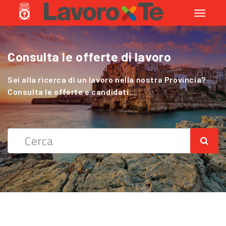
Toggle
navigati
Consulta le offerte di lavoro
Cerchi Lavoro nel Settore Agricolo
?
Sei alla ricerca di un lavoro nella nostra Provincia?
Consulta le offerte e candidati...
Sei alla ricerca di un lavoro nella nostra Provincia?
Consulta le offerte e candidati...