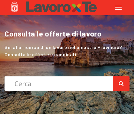
Toggle
navigati
Consulta le offerte di lavoro
Cerchi Lavoro nel Settore Agricolo
?
Sei alla ricerca di un lavoro nella nostra Provincia?
Consulta le offerte e candidati...
Sei alla ricerca di un lavoro nella nostra Provincia?
Consulta le offerte e candidati...