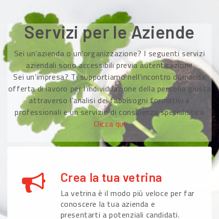
Servizi per le Aziende
Sei un’azienda o un’organizzazione? I seguenti servizi
aziendali sono accessibili previa autenticazione
Sei un’impresa? Ti supportiamo nell’incontro domanda
offerta di lavoro per l’individuazione della persona giusta
attraverso l’analisi dei fabbisogni formativi e
professionali e un servizio di consulenza specialistica
Clicca qui
Crea la tua vetrina
La vetrina è il modo più veloce per far
conoscere la tua azienda e
presentarti a potenziali candidati.