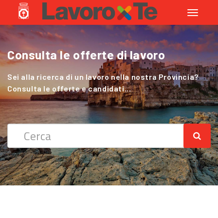
Toggle
navigati
Consulta le offerte di lavoro
Cerchi Lavoro nel Settore Agricolo
?
Sei alla ricerca di un lavoro nella nostra Provincia?
Consulta le offerte e candidati...
Sei alla ricerca di un lavoro nella nostra Provincia?
Consulta le offerte e candidati...