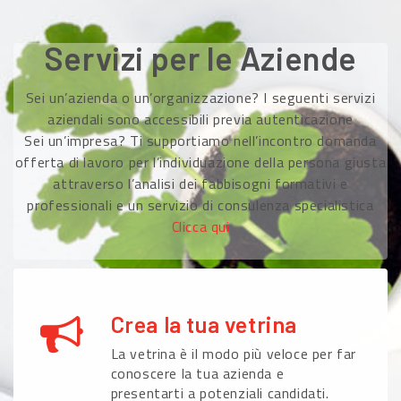
Servizi per le Aziende
Sei un’azienda o un’organizzazione? I seguenti servizi
aziendali sono accessibili previa autenticazione
Sei un’impresa? Ti supportiamo nell’incontro domanda
offerta di lavoro per l’individuazione della persona giusta
attraverso l’analisi dei fabbisogni formativi e
professionali e un servizio di consulenza specialistica
Clicca qui
Crea la tua vetrina
La vetrina è il modo più veloce per far
conoscere la tua azienda e
presentarti a potenziali candidati.