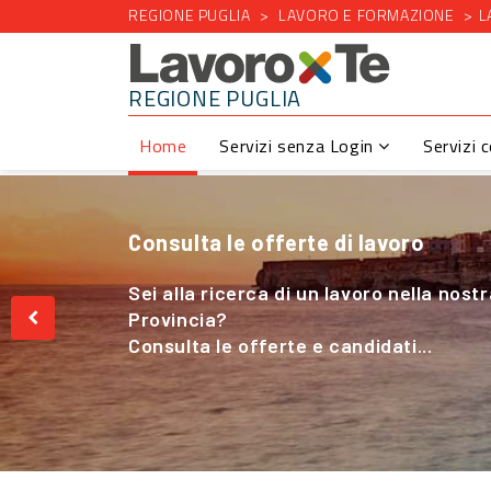
REGIONE PUGLIA
LAVORO E FORMAZIONE
L
REGIONE PUGLIA
Home
Servizi senza Login
Servizi 
Consulta le offerte di lavoro
Cerchi Lavoro nel Settore Agricolo
Sei alla ricerca di un lavoro nella nost
Sei alla ricerca di un lavoro nella nost
Provincia?
Provincia?
Consulta le offerte e candidati...
Consulta le offerte e candidati...