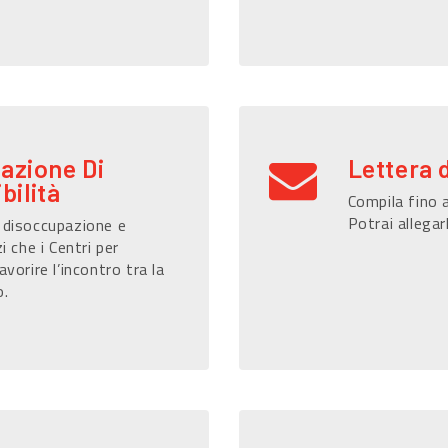
razione Di
Lettera 
bilità
Compila fino a
Potrai allegar
i disoccupazione e
i che i Centri per
avorire l’incontro tra la
o.