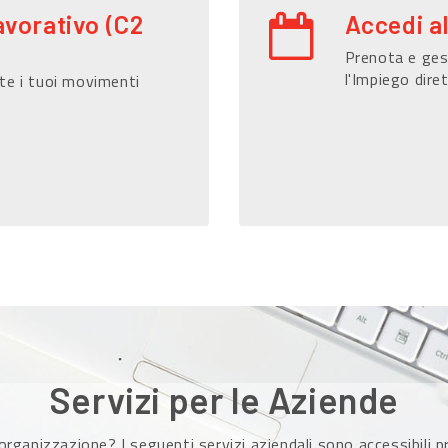
avorativo (C2
Accedi a
Prenota e gest
l'Impiego dire
te i tuoi movimenti
Servizi per le Aziende
organizzazione? I seguenti servizi aziendali sono accessibili 