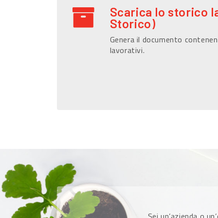
Scarica lo storico l
Storico)
Genera il documento contenen
lavorativi.
Sei un’azienda o un’