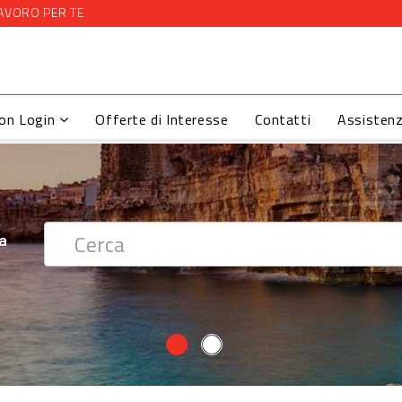
AVORO PER TE
con Login
Offerte di Interesse
Contatti
Assisten
 ?
ra
ra