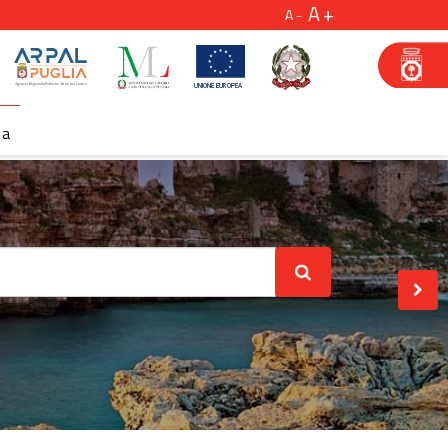
A
A
za