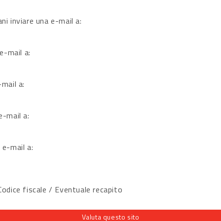
ni inviare una e-mail a:
 e-mail a:
-mail a:
e-mail a:
 e-mail a:
dice fiscale / Eventuale recapito
Valuta questo sito