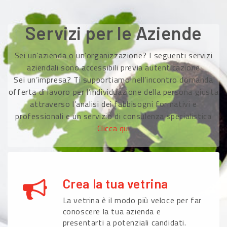
Servizi per le Aziende
Sei un’azienda o un’organizzazione? I seguenti servizi
aziendali sono accessibili previa autenticazione
Sei un’impresa? Ti supportiamo nell’incontro domanda
offerta di lavoro per l’individuazione della persona giusta
attraverso l’analisi dei fabbisogni formativi e
professionali e un servizio di consulenza specialistica
Clicca qui
Crea la tua vetrina
La vetrina è il modo più veloce per far
conoscere la tua azienda e
presentarti a potenziali candidati.