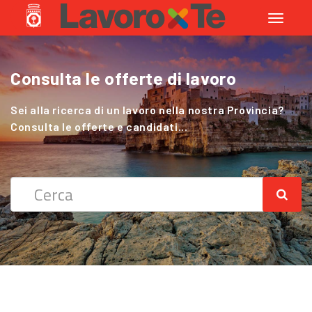
Toggle
navigati
Consulta le offerte di lavoro
Cerchi Lavoro nel Settore Agricolo
?
Sei alla ricerca di un lavoro nella nostra Provincia?
Consulta le offerte e candidati...
Sei alla ricerca di un lavoro nella nostra Provincia?
Consulta le offerte e candidati...