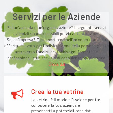
Servizi per le Aziende
Sei un’azienda o un’organizzazione? I seguenti servizi
aziendali sono accessibili previa autenticazione
Sei un’impresa? Ti supportiamo nell’incontro domanda
offerta di lavoro per l’individuazione della persona giusta
attraverso l’analisi dei fabbisogni formativi e
professionali e un servizio di consulenza specialistica
Clicca qui
Crea la tua vetrina
La vetrina è il modo più veloce per far
conoscere la tua azienda e
presentarti a potenziali candidati.