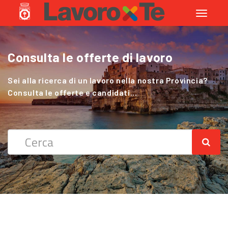
Toggle
navigati
Consulta le offerte di lavoro
Cerchi Lavoro nel Settore Agricolo
?
Sei alla ricerca di un lavoro nella nostra Provincia?
Consulta le offerte e candidati...
Sei alla ricerca di un lavoro nella nostra Provincia?
Consulta le offerte e candidati...