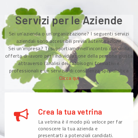
Servizi per le Aziende
Sei un’azienda o un’organizzazione? I seguenti servizi
aziendali sono accessibili previa autenticazione
Sei un’impresa? Ti supportiamo nell’incontro domanda
offerta di lavoro per l’individuazione della persona giusta
attraverso l’analisi dei fabbisogni formativi e
professionali e un servizio di consulenza specialistica
Clicca qui
Crea la tua vetrina
La vetrina è il modo più veloce per far
conoscere la tua azienda e
presentarti a potenziali candidati.