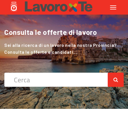
Toggle
navigati
Consulta le offerte di lavoro
Cerchi Lavoro nel Settore Agricolo
?
Sei alla ricerca di un lavoro nella nostra Provincia?
Consulta le offerte e candidati...
Sei alla ricerca di un lavoro nella nostra Provincia?
Consulta le offerte e candidati...