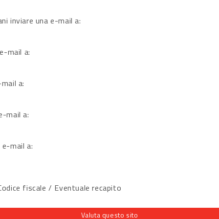
ni inviare una e-mail a:
 e-mail a:
-mail a:
e-mail a:
 e-mail a:
dice fiscale / Eventuale recapito
Valuta questo sito