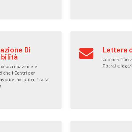
razione Di
Lettera 
bilità
Compila fino a
Potrai allegar
i disoccupazione e
i che i Centri per
avorire l’incontro tra la
o.