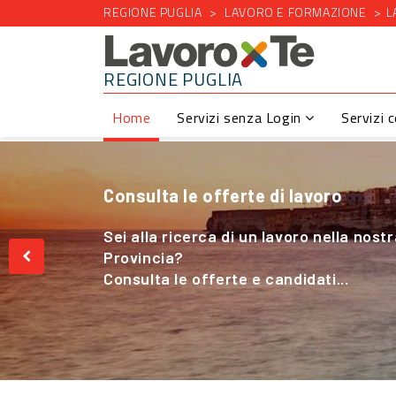
REGIONE PUGLIA
LAVORO E FORMAZIONE
L
REGIONE PUGLIA
Home
Servizi senza Login
Servizi 
Consulta le offerte di lavoro
Cerchi Lavoro nel Settore Agricolo
Sei alla ricerca di un lavoro nella nost
Sei alla ricerca di un lavoro nella nost
Provincia?
Provincia?
Consulta le offerte e candidati...
Consulta le offerte e candidati...