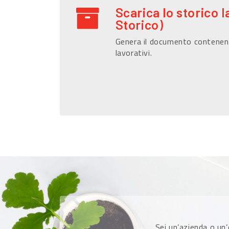
Scarica lo storico l
Storico)
Genera il documento contenen
lavorativi.
Sei un’azienda o un’