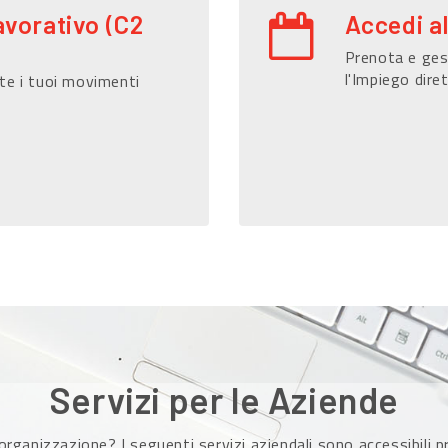
avorativo (C2
Accedi a
Prenota e gest
l'Impiego dire
te i tuoi movimenti
Servizi per le Aziende
organizzazione? I seguenti servizi aziendali sono accessibili 