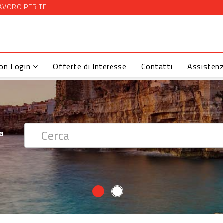
AVORO PER TE
con Login
Offerte di Interesse
Contatti
Assisten
 ?
ra
ra