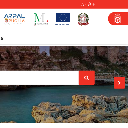
A
A
za