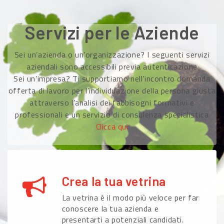
Servizi per le Aziende
Sei un’azienda o un’organizzazione? I seguenti servizi
aziendali sono accessibili previa autenticazione
Sei un’impresa? Ti supportiamo nell’incontro domanda
offerta di lavoro per l’individuazione della persona giusta
attraverso l’analisi dei fabbisogni formativi e
professionali e un servizio di consulenza specialistica
Clicca qui
Crea la tua vetrina
La vetrina è il modo più veloce per far
conoscere la tua azienda e
presentarti a potenziali candidati.