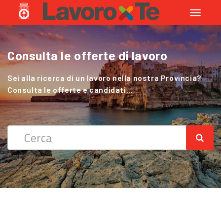
Toggle
navigati
Consulta le offerte di lavoro
Cerchi Lavoro nel Settore Agricolo
?
Sei alla ricerca di un lavoro nella nostra Provincia?
Consulta le offerte e candidati...
Sei alla ricerca di un lavoro nella nostra Provincia?
Consulta le offerte e candidati...