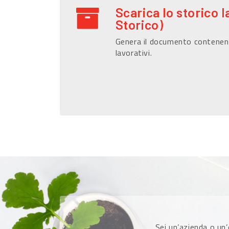
Scarica lo storico l
Storico)
Genera il documento contenen
lavorativi.
Sei un’azienda o un’