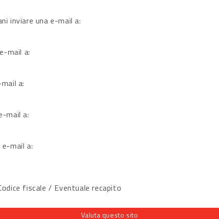
ni inviare una e-mail a:
 e-mail a:
-mail a:
e-mail a:
 e-mail a:
dice fiscale / Eventuale recapito
Valuta questo sito