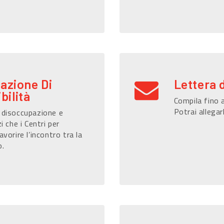
razione Di
Lettera 
bilità
Compila fino a
Potrai allegar
i disoccupazione e
i che i Centri per
avorire l’incontro tra la
o.