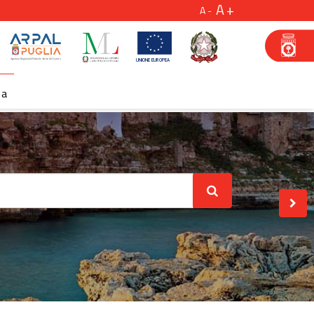
A
A
za