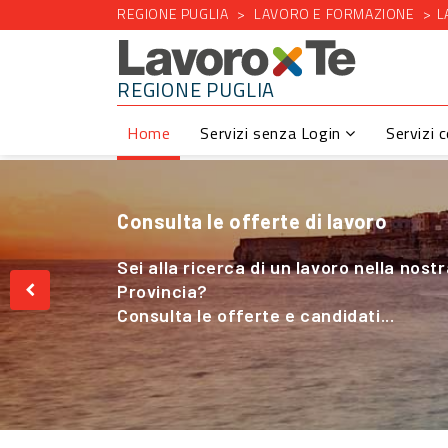
REGIONE PUGLIA
LAVORO E FORMAZIONE
L
REGIONE PUGLIA
Home
Servizi senza Login
Servizi 
Consulta le offerte di lavoro
Cerchi Lavoro nel Settore Agricolo
Sei alla ricerca di un lavoro nella nost
Sei alla ricerca di un lavoro nella nost
Provincia?
Provincia?
Consulta le offerte e candidati...
Consulta le offerte e candidati...