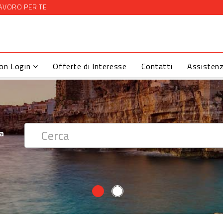
AVORO PER TE
con Login
Offerte di Interesse
Contatti
Assisten
 ?
ra
ra