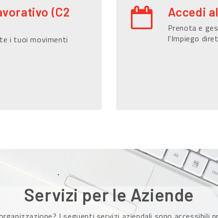
avorativo (C2
Accedi a
Prenota e gest
l'Impiego dire
te i tuoi movimenti
Servizi per le Aziende
organizzazione? I seguenti servizi aziendali sono accessibili 