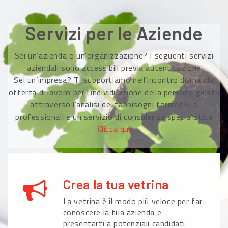
Servizi per le Aziende
Sei un’azienda o un’organizzazione? I seguenti servizi
aziendali sono accessibili previa autenticazione
Sei un’impresa? Ti supportiamo nell’incontro domanda
offerta di lavoro per l’individuazione della persona giusta
attraverso l’analisi dei fabbisogni formativi e
professionali e un servizio di consulenza specialistica
Clicca qui
Crea la tua vetrina
La vetrina è il modo più veloce per far
conoscere la tua azienda e
presentarti a potenziali candidati.