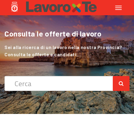
Toggle
navigati
Consulta le offerte di lavoro
Cerchi Lavoro nel Settore Agricolo
?
Sei alla ricerca di un lavoro nella nostra Provincia?
Consulta le offerte e candidati...
Sei alla ricerca di un lavoro nella nostra Provincia?
Consulta le offerte e candidati...