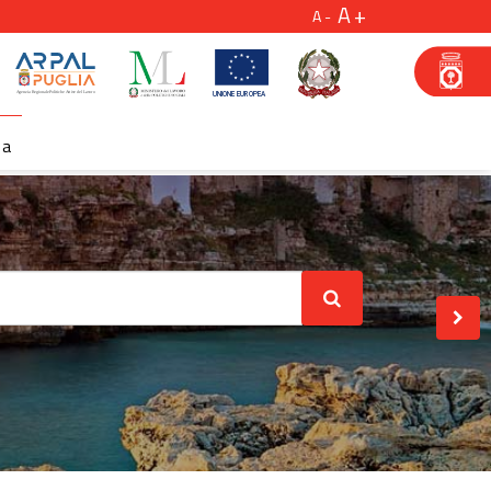
A
A
za