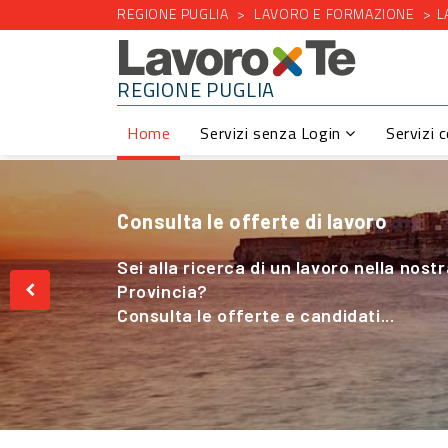
REGIONE PUGLIA
LAVORO E FORMAZIONE
L
REGIONE PUGLIA
Home
Servizi senza Login
Servizi 
Consulta le offerte di lavoro
Cerchi Lavoro nel Settore Agricolo
Sei alla ricerca di un lavoro nella nost
Sei alla ricerca di un lavoro nella nost
Provincia?
Provincia?
Consulta le offerte e candidati...
Consulta le offerte e candidati...