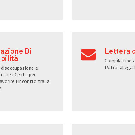
razione Di
Lettera 
bilità
Compila fino a
Potrai allegar
i disoccupazione e
i che i Centri per
avorire l’incontro tra la
o.