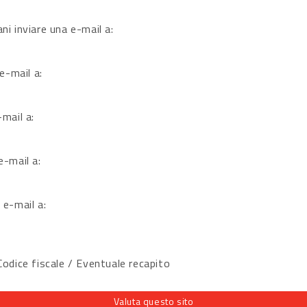
ni inviare una e-mail a:
 e-mail a:
-mail a:
e-mail a:
 e-mail a:
dice fiscale / Eventuale recapito
Valuta questo sito