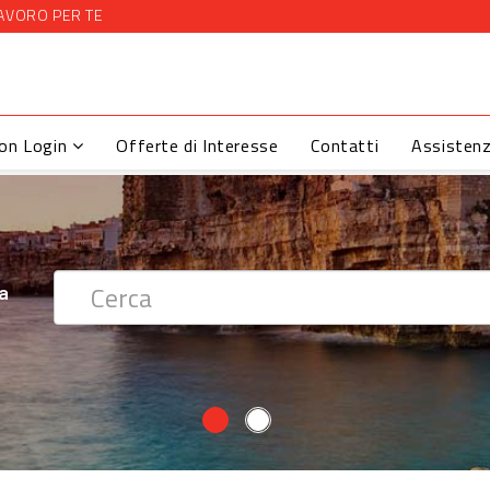
AVORO PER TE
con Login
Offerte di Interesse
Contatti
Assisten
 ?
ra
ra