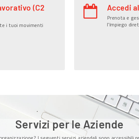
avorativo (C2
Accedi a
Prenota e gest
l'Impiego dire
te i tuoi movimenti
Servizi per le Aziende
organizzazione? I seguenti servizi aziendali sono accessibili 