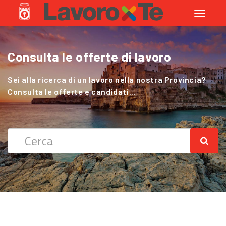
Toggle
navigati
Consulta le offerte di lavoro
Cerchi Lavoro nel Settore Agricolo
?
Sei alla ricerca di un lavoro nella nostra Provincia?
Consulta le offerte e candidati...
Sei alla ricerca di un lavoro nella nostra Provincia?
Consulta le offerte e candidati...