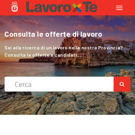
Toggle
navigati
Consulta le offerte di lavoro
Cerchi Lavoro nel Settore Agricolo
?
Sei alla ricerca di un lavoro nella nostra Provincia?
Consulta le offerte e candidati...
Sei alla ricerca di un lavoro nella nostra Provincia?
Consulta le offerte e candidati...