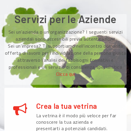
Servizi per le Aziende
Sei un’azienda o un’organizzazione? I seguenti servizi
aziendali sono accessibili previa autenticazione
Sei un’impresa? Ti supportiamo nell’incontro domanda
offerta di lavoro per l’individuazione della persona giusta
attraverso l’analisi dei fabbisogni formativi e
professionali e un servizio di consulenza specialistica
Clicca qui
Crea la tua vetrina
La vetrina è il modo più veloce per far
conoscere la tua azienda e
presentarti a potenziali candidati.