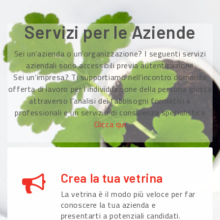
Servizi per le Aziende
Sei un’azienda o un’organizzazione? I seguenti servizi
aziendali sono accessibili previa autenticazione
Sei un’impresa? Ti supportiamo nell’incontro domanda
offerta di lavoro per l’individuazione della persona giusta
attraverso l’analisi dei fabbisogni formativi e
professionali e un servizio di consulenza specialistica
Clicca qui
Crea la tua vetrina
La vetrina è il modo più veloce per far
conoscere la tua azienda e
presentarti a potenziali candidati.