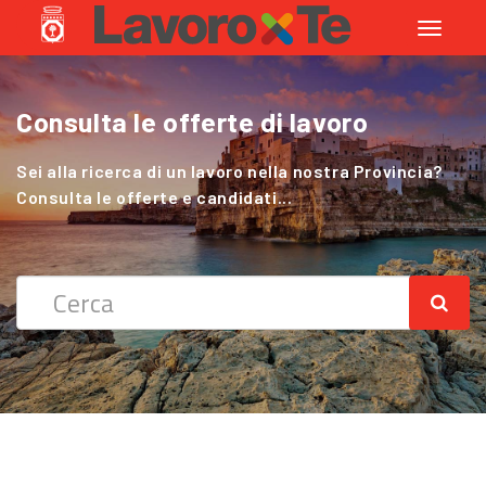
Toggle
navigati
Consulta le offerte di lavoro
Cerchi Lavoro nel Settore Agricolo
?
Sei alla ricerca di un lavoro nella nostra Provincia?
Consulta le offerte e candidati...
Sei alla ricerca di un lavoro nella nostra Provincia?
Consulta le offerte e candidati...