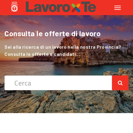
Toggle
navigati
Consulta le offerte di lavoro
Cerchi Lavoro nel Settore Agricolo
?
Sei alla ricerca di un lavoro nella nostra Provincia?
Consulta le offerte e candidati...
Sei alla ricerca di un lavoro nella nostra Provincia?
Consulta le offerte e candidati...