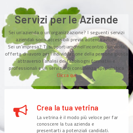
Servizi per le Aziende
Sei un’azienda o un’organizzazione? I seguenti servizi
aziendali sono accessibili previa autenticazione
Sei un’impresa? Ti supportiamo nell’incontro domanda
offerta di lavoro per l’individuazione della persona giusta
attraverso l’analisi dei fabbisogni formativi e
professionali e un servizio di consulenza specialistica
Clicca qui
Crea la tua vetrina
La vetrina è il modo più veloce per far
conoscere la tua azienda e
presentarti a potenziali candidati.