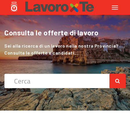
Toggle
navigati
Consulta le offerte di lavoro
Cerchi Lavoro nel Settore Agricolo
?
Sei alla ricerca di un lavoro nella nostra Provincia?
Consulta le offerte e candidati...
Sei alla ricerca di un lavoro nella nostra Provincia?
Consulta le offerte e candidati...