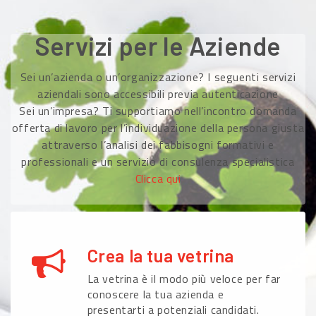
Servizi per le Aziende
Sei un’azienda o un’organizzazione? I seguenti servizi
aziendali sono accessibili previa autenticazione
Sei un’impresa? Ti supportiamo nell’incontro domanda
offerta di lavoro per l’individuazione della persona giusta
attraverso l’analisi dei fabbisogni formativi e
professionali e un servizio di consulenza specialistica
Clicca qui
Crea la tua vetrina
La vetrina è il modo più veloce per far
conoscere la tua azienda e
presentarti a potenziali candidati.