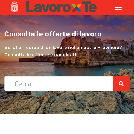
Toggle
navigati
Consulta le offerte di lavoro
Cerchi Lavoro nel Settore Agricolo
?
Sei alla ricerca di un lavoro nella nostra Provincia?
Consulta le offerte e candidati...
Sei alla ricerca di un lavoro nella nostra Provincia?
Consulta le offerte e candidati...