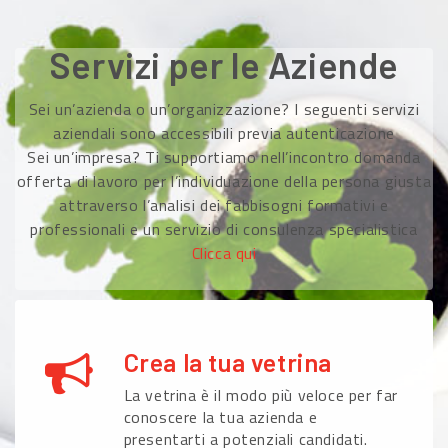
Servizi per le Aziende
Sei un’azienda o un’organizzazione? I seguenti servizi
aziendali sono accessibili previa autenticazione
Sei un’impresa? Ti supportiamo nell’incontro domanda
offerta di lavoro per l’individuazione della persona giusta
attraverso l’analisi dei fabbisogni formativi e
professionali e un servizio di consulenza specialistica
Clicca qui
Crea la tua vetrina
La vetrina è il modo più veloce per far
conoscere la tua azienda e
presentarti a potenziali candidati.