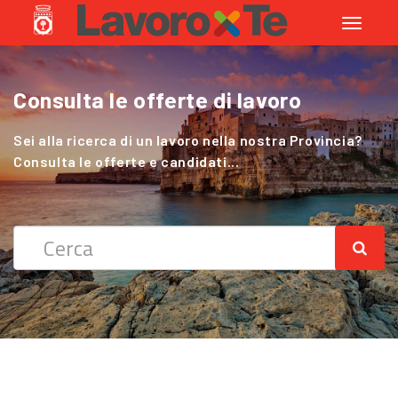
Toggle
navigati
Consulta le offerte di lavoro
Cerchi Lavoro nel Settore Agricolo
?
Sei alla ricerca di un lavoro nella nostra Provincia?
Consulta le offerte e candidati...
Sei alla ricerca di un lavoro nella nostra Provincia?
Consulta le offerte e candidati...