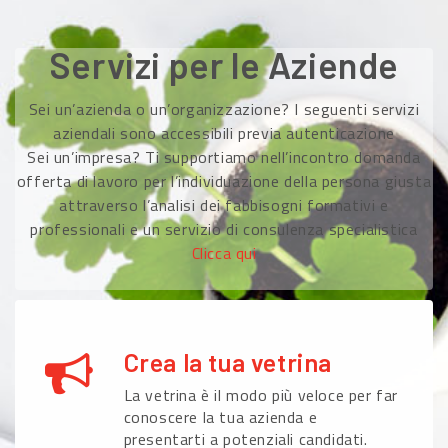
Servizi per le Aziende
Sei un’azienda o un’organizzazione? I seguenti servizi
aziendali sono accessibili previa autenticazione
Sei un’impresa? Ti supportiamo nell’incontro domanda
offerta di lavoro per l’individuazione della persona giusta
attraverso l’analisi dei fabbisogni formativi e
professionali e un servizio di consulenza specialistica
Clicca qui
Crea la tua vetrina
La vetrina è il modo più veloce per far
conoscere la tua azienda e
presentarti a potenziali candidati.