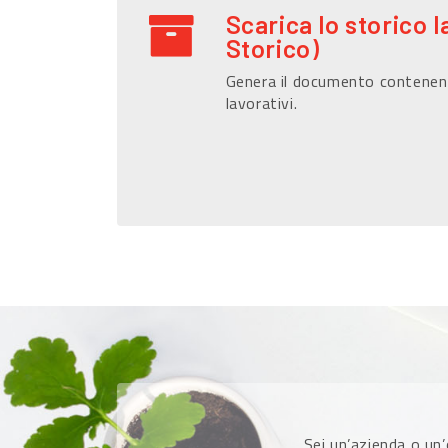
Scarica lo storico l
Storico)
Genera il documento contenen
lavorativi.
Sei un’azienda o un’