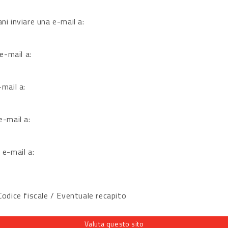
ni inviare una e-mail a:
 e-mail a:
-mail a:
e-mail a:
 e-mail a:
dice fiscale / Eventuale recapito
Valuta questo sito