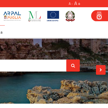
A
A
za