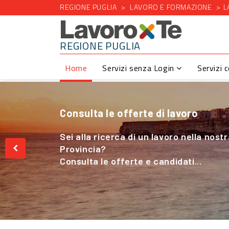
REGIONE PUGLIA
LAVORO E FORMAZIONE
L
REGIONE PUGLIA
Home
Servizi senza Login
Servizi 
Consulta le offerte di lavoro
Cerchi Lavoro nel Settore Agricolo
Sei alla ricerca di un lavoro nella nost
Sei alla ricerca di un lavoro nella nost
Provincia?
Provincia?
Consulta le offerte e candidati...
Consulta le offerte e candidati...