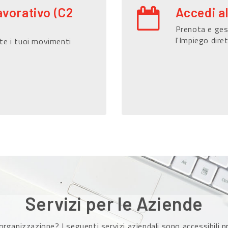
avorativo (C2
Accedi a
Prenota e gest
l'Impiego dire
te i tuoi movimenti
Servizi per le Aziende
organizzazione? I seguenti servizi aziendali sono accessibili 