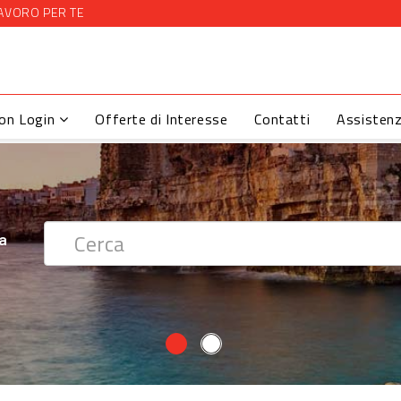
AVORO PER TE
con Login
Offerte di Interesse
Contatti
Assisten
 ?
ra
ra