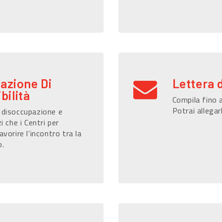
razione Di
Lettera 
bilità
Compila fino a
Potrai allegar
i disoccupazione e
i che i Centri per
avorire l’incontro tra la
o.