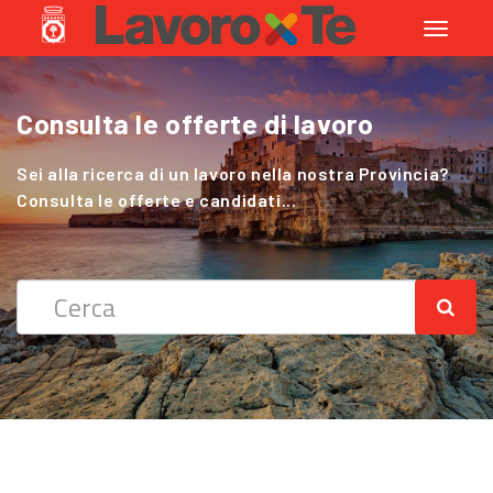
Toggle
navigati
Consulta le offerte di lavoro
Cerchi Lavoro nel Settore Agricolo
?
Sei alla ricerca di un lavoro nella nostra Provincia?
Consulta le offerte e candidati...
Sei alla ricerca di un lavoro nella nostra Provincia?
Consulta le offerte e candidati...