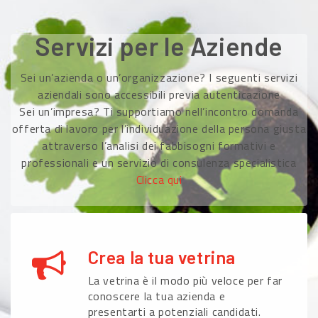
Servizi per le Aziende
Sei un’azienda o un’organizzazione? I seguenti servizi
aziendali sono accessibili previa autenticazione
Sei un’impresa? Ti supportiamo nell’incontro domanda
offerta di lavoro per l’individuazione della persona giusta
attraverso l’analisi dei fabbisogni formativi e
professionali e un servizio di consulenza specialistica
Clicca qui
Crea la tua vetrina
La vetrina è il modo più veloce per far
conoscere la tua azienda e
presentarti a potenziali candidati.