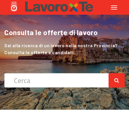
Toggle
navigati
Consulta le offerte di lavoro
Cerchi Lavoro nel Settore Agricolo
?
Sei alla ricerca di un lavoro nella nostra Provincia?
Consulta le offerte e candidati...
Sei alla ricerca di un lavoro nella nostra Provincia?
Consulta le offerte e candidati...