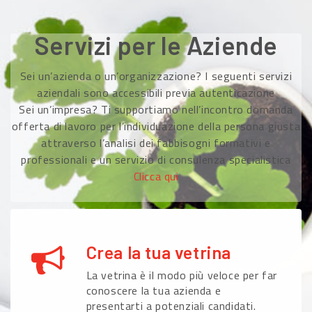
Servizi per le Aziende
Sei un’azienda o un’organizzazione? I seguenti servizi
aziendali sono accessibili previa autenticazione
Sei un’impresa? Ti supportiamo nell’incontro domanda
offerta di lavoro per l’individuazione della persona giusta
attraverso l’analisi dei fabbisogni formativi e
professionali e un servizio di consulenza specialistica
Clicca qui
Crea la tua vetrina
La vetrina è il modo più veloce per far
conoscere la tua azienda e
presentarti a potenziali candidati.