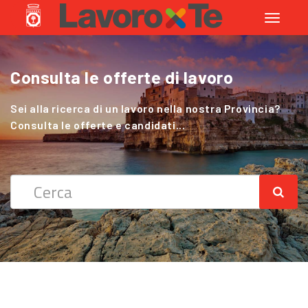
Toggle
navigati
Consulta le offerte di lavoro
Cerchi Lavoro nel Settore Agricolo
?
Sei alla ricerca di un lavoro nella nostra Provincia?
Consulta le offerte e candidati...
Sei alla ricerca di un lavoro nella nostra Provincia?
Consulta le offerte e candidati...