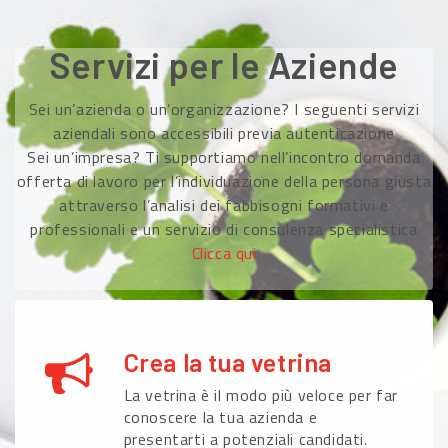
Servizi per le Aziende
Sei un’azienda o un’organizzazione? I seguenti servizi
aziendali sono accessibili previa autenticazione
Sei un’impresa? Ti supportiamo nell’incontro domanda
offerta di lavoro per l’individuazione della persona giusta
attraverso l’analisi dei fabbisogni formativi e
professionali e un servizio di consulenza specialistica
Clicca qui
Crea la tua vetrina
La vetrina è il modo più veloce per far
conoscere la tua azienda e
presentarti a potenziali candidati.