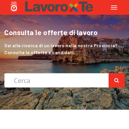
Toggle
navigati
Consulta le offerte di lavoro
Cerchi Lavoro nel Settore Agricolo
?
Sei alla ricerca di un lavoro nella nostra Provincia?
Consulta le offerte e candidati...
Sei alla ricerca di un lavoro nella nostra Provincia?
Consulta le offerte e candidati...