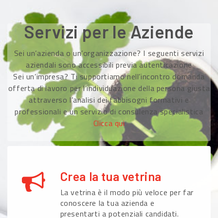
Servizi per le Aziende
Sei un’azienda o un’organizzazione? I seguenti servizi
aziendali sono accessibili previa autenticazione
Sei un’impresa? Ti supportiamo nell’incontro domanda
offerta di lavoro per l’individuazione della persona giusta
attraverso l’analisi dei fabbisogni formativi e
professionali e un servizio di consulenza specialistica
Clicca qui
Crea la tua vetrina
La vetrina è il modo più veloce per far
conoscere la tua azienda e
presentarti a potenziali candidati.